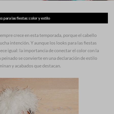
s para las fiestas: color y estilo
 siempre crece en esta temporada, porque el cabello
ucha intención. Y aunque los looks para las fiestas
e igual: la importancia de conectar el color con la
 peinado se convierte en una declaración de estilo
uminan y acabados que destacan.