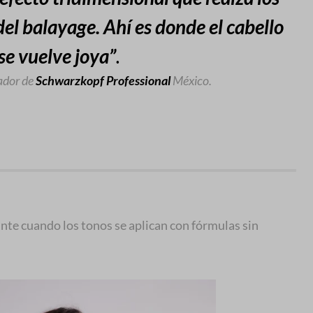
 del balayage. Ahí es donde el cabello
se vuelve joya”
.
ador de
Schwarzkopf Professional
México.
ante cuando los tonos se aplican con fórmulas sin
.