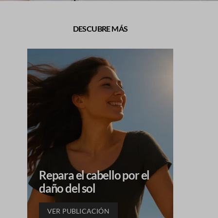
DESCUBRE MÁS
Repara el cabello por el
Aciert
daño del sol
look p
VER PUBLICACIÓN
VER P