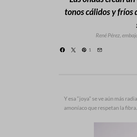
tonos cálidos y fríos
René Pérez, embaj
1
Y esa “joya” se ve aún más radi
amoníaco que respetan la fibra