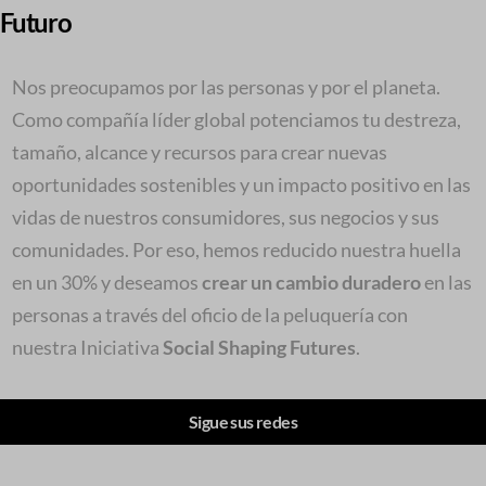
Futuro
Nos preocupamos por las personas y por el planeta.
Como compañía líder global potenciamos tu destreza,
tamaño, alcance y recursos para crear nuevas
oportunidades sostenibles y un impacto positivo en las
vidas de nuestros consumidores, sus negocios y sus
comunidades. Por eso, hemos reducido nuestra huella
en un 30% y deseamos
crear un cambio duradero
en las
personas a través del oficio de la peluquería con
nuestra Iniciativa
Social Shaping Futures
.
Sigue sus redes