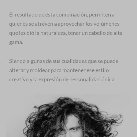
El resultado de ésta combinación, permiten a
quienes se atreven a aprovechar los volúmenes
que les dió la naturaleza, tener un cabello de alta
gama.
Siendo algunas de sus cualidades que se puede
alterar y moldear para mantener ese estilo
creativo y la expresión de personalidad única.