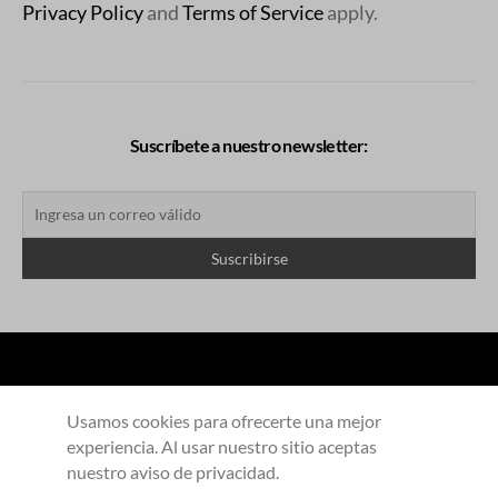
Privacy Policy
and
Terms of Service
apply.
Suscríbete a nuestro newsletter:
Usamos cookies para ofrecerte una mejor
experiencia. Al usar nuestro sitio aceptas
COLECCIONES
Productos
Contacto
nuestro aviso de privacidad.
Aliados
Aviso de privacidad