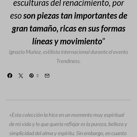
esculturas del renacimiento, por
eso
son piezas tan importantes de
gran tamaño, ricas en sus formas
líneas y movimiento
”
Ignazio Muñoz, estilista internacional durante el evento
Trendiness.
3
«
Esta colección la hice en un momento muy espiritual
de mi vida y lo que quería reflejar es la pureza, belleza y
simplicidad del alma y espíritu. Sin embargo, en cuanto