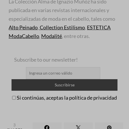
La Colección Alma de Ignazio Muñóz ha sido
publicada en varias revistas internacionales y
especializadas de moda en el cabello, tales como
Alto Peinado
,
Collection Estilismo
,
ESTETICA
ModaCabello
,
Modalité
, entre otras.
Subscribe to our newsletter!
Si continúas, aceptas la política de privacidad
3