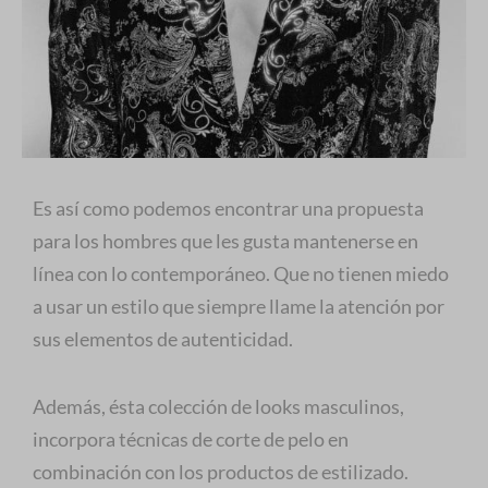
Es así como podemos encontrar una propuesta
para los hombres que les gusta mantenerse en
línea con lo contemporáneo. Que no tienen miedo
a usar un estilo que siempre llame la atención por
sus elementos de autenticidad.
Además, ésta colección de looks masculinos,
incorpora técnicas de corte de pelo en
combinación con los productos de estilizado.