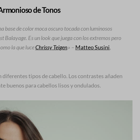
 Armonioso de Tonos
una base de color moca oscuro tocada con luminosos
ast Balayage. Es un look que juega con los extremos pero
como la que luce
Chrissy Teigen
.»
–
Matteo Susini
,
n diferentes tipos de cabello. Los contrastes añaden
e buenos para cabellos lisos y ondulados.