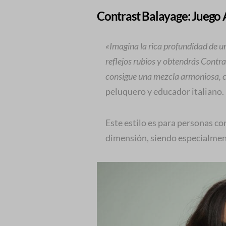
Contrast Balayage: Juego
«Imagina la rica profundidad de 
reflejos rubios y obtendrás Contr
consigue una mezcla armoniosa, 
peluquero y educador italiano.
Este estilo es para personas co
dimensión, siendo especialment