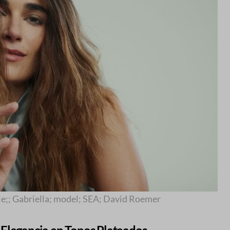
;; Gabriella; model; SEA; David Roemer