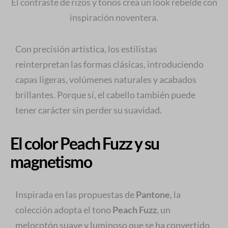
El contraste de rizos y tonos crea un look rebelde con
inspiración noventera.
Con precisión artística, los estilistas
reinterpretan las formas clásicas, introduciendo
capas ligeras, volúmenes naturales y acabados
brillantes. Porque sí, el cabello también puede
tener carácter sin perder su suavidad.
El color Peach Fuzz y su
magnetismo
Inspirada en las propuestas de
Pantone
, la
colección adopta el tono
Peach Fuzz
, un
melocotón suave y luminoso que se ha convertido