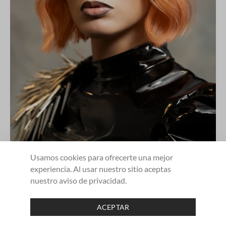
Usamos cookies para ofrecerte una mejor
experiencia. Al usar nuestro sitio aceptas
nuestro aviso de privacidad.
La fusión del color melocotón con el brillo metálico celebra el
1
ACEPTAR
arte del cabello como manifestación personal.
SHARE