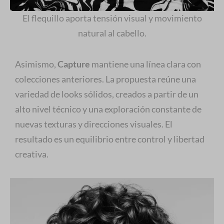
El flequillo aporta tensión visual y movimiento
natural al cabello.
Asimismo,
Capture
mantiene una línea clara con
colecciones anteriores. La propuesta reúne una
variedad de looks sólidos, creados a partir de un
alto nivel técnico y una exploración constante de
nuevas texturas y direcciones visuales. El
resultado es un equilibrio entre control y libertad
creativa.