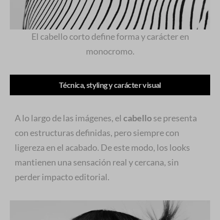
El cabello corto define forma y carácter en
monocromo.
Técnica, styling y carácter visual
A lo largo de las imágenes, el
cabello
se presenta
con estructuras definidas, pero siempre con
ligereza en el acabado. De este modo, los looks
mantienen una sensación real y cercana, sin
perder impacto editorial.