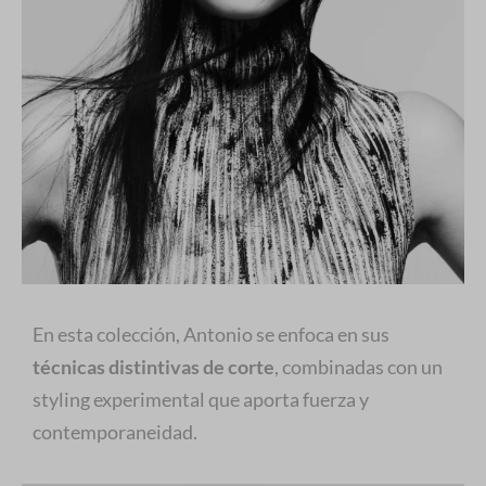
En esta colección, Antonio se enfoca en sus
técnicas distintivas de corte
, combinadas con un
styling experimental que aporta fuerza y
contemporaneidad.