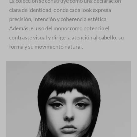
La colección se construye como una declaración
clara de identidad, donde cada look expresa
precisión, intención y coherencia estética.
Además, el uso del monocromo potencia el
contraste visual y dirige la atención al
cabello
, su
forma y su movimiento natural.