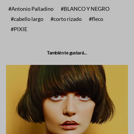
Antonio Palladino
BLANCO Y NEGRO
cabello largo
corto rizado
fleco
PIXIE
También te gustará...