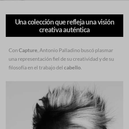
Una colección que refleja una visión
creativa auténtica
Con
Capture
, Antonio Palladino buscó plasmar
una representación fiel de su creatividad y de su
filosofía en el trabajo del
cabello
.