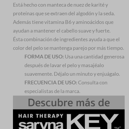
Está hecho con manteca de nuez de karité y
proteínas que se extraen del algodón y la seda.
Además tiene vitamina B6 y aminoácidos que
ayudan a mantener el cabello suave y fuerte.
Ésta combinación de ingredientes ayuda a que el
color del pelo se mantenga parejo por más tiempo.
FORMA DE USO:
Usa una cantidad generosa
después de lavar el pelo y masajéalo
suavemente. Déjalo un minuto y enjuágalo.
FRECUENCIA DE USO:
Consulta con
especialistas de la marca.