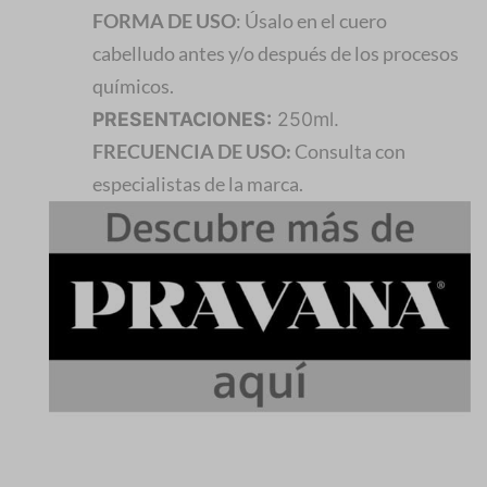
FORMA DE USO
: Úsalo en el cuero
cabelludo antes y/o después de los procesos
químicos.
PRESENTACIONES:
250ml.
FRECUENCIA DE USO:
Consulta con
especialistas de la marca.