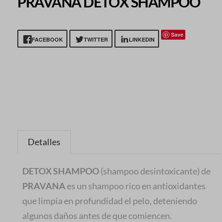
PRAVANA DETOX SHAMPOO
Save
FACEBOOK
TWITTER
LINKEDIN
Detalles
DETOX SHAMPOO
(shampoo desintoxicante) de
PRAVANA
es un shampoo rico en antioxidantes
que limpia en profundidad el pelo, deteniendo
algunos daños antes de que comiencen.