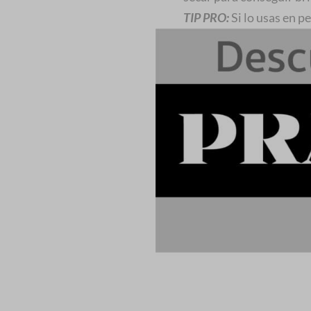
TIP PRO:
Si lo usas en pe