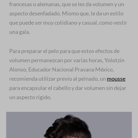
francesas o alemanas, que se les da volumen y un
aspecto desenfadado. Mismo que, le da un estilo
que puede ser muy cotidiano y casual, como vestir
una gala.
Para preparar el pelo para que estos efectos de
volumen permanezcan por varias horas, Yolotzin
Alonso, Educador Nacional Pravana México,
recomienda utilizar previo al peinado, un
mousse
para encapsular el cabello y dar volumen sin dejar
un aspecto rígido.