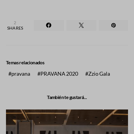
FACEBOOK
LIKE
X (TWITTER)
TWEET
2
2
SHARES
Temas relacionados
pravana
PRAVANA 2020
Zzio Gala
También te gustará...