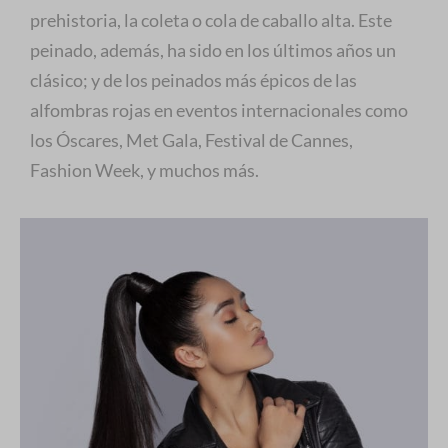
prehistoria, la coleta o cola de caballo alta. Este
peinado, además, ha sido en los últimos años un
clásico; y de los peinados más épicos de las
alfombras rojas en eventos internacionales como
los Óscares, Met Gala, Festival de Cannes,
Fashion Week, y muchos más.