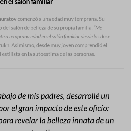
n el salón familiar
muratov
comenzó a una edad muy temprana. Su
 del salón de belleza de su propia familia.
“Me
e a temprana edad en el salón familiar desde los doce
rrukh. Asimismo, desde muy joven comprendió el
 estilista en la autoestima de las personas.
bajo de mis padres, desarrollé un
or el gran impacto de este oficio:
ara revelar la belleza innata de un