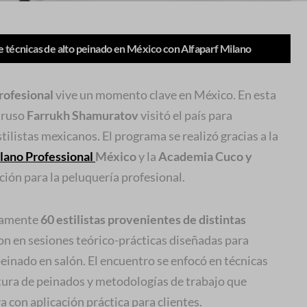
técnicas de alto peinado en México con Alfaparf Milano
rofesional
vive un momento clave en México. En esta
a ruso
Farrukh Shamuratov
visitó el país para
tilistas mexicanos. El programa se realizó gracias a la
lano Professional
México
y la
Academia Cuco y
ción para la peluquería profesional.
damente
60 estilistas provenientes de distintas
on en sesiones teórico-prácticas diseñadas para
 peinado en salón. El encuentro se enfocó en técnicas
tura de peinados y metodologías de trabajo que
 con aplicación práctica para clientes.