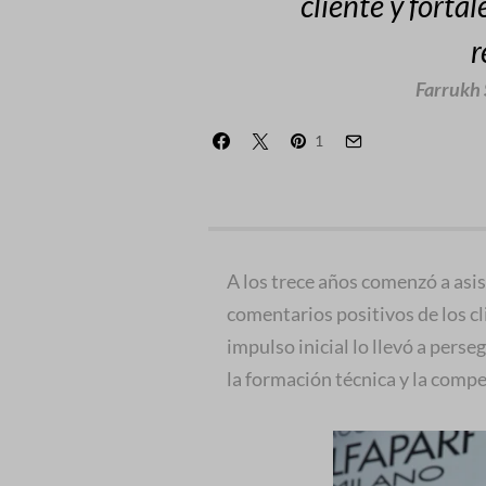
cliente y forta
r
Farrukh
1
A los trece años comenzó a asis
comentarios positivos de los c
impulso inicial lo llevó a perse
la formación técnica y la compe