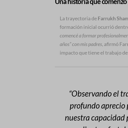
Una historia que comenzó e
La trayectoria de
Farrukh Sha
formación inicial ocurrió dentro
comencé a formar profesionalment
años” con mis padres
, afirmó Fa
impacto que tiene el trabajo del
“Observando el tra
profundo aprecio p
nuestra capacidad p