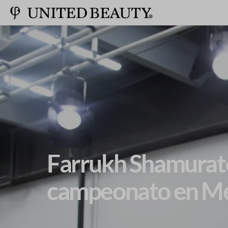
Farrukh Shamurato
campeonato en M