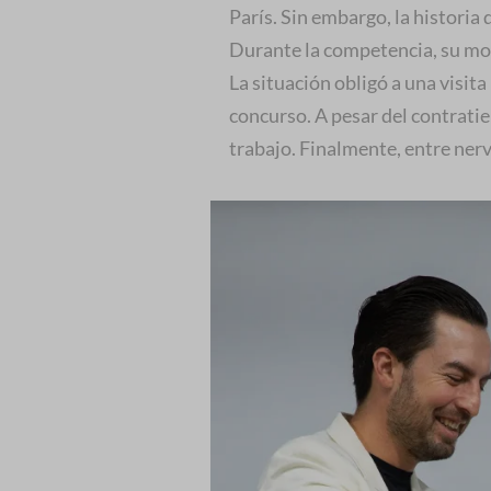
París. Sin embargo, la historia 
Durante la competencia, su mode
La situación obligó a una visita
concurso. A pesar del contrati
trabajo. Finalmente, entre ner