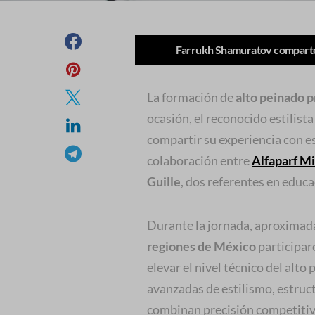
Farrukh Shamuratov comparte 
La formación de
alto peinado p
ocasión, el reconocido estilist
compartir su experiencia con es
colaboración entre
Alfaparf Mi
Guille
, dos referentes en educa
Durante la jornada, aproxima
regiones de México
participar
elevar el nivel técnico del alto
avanzadas de estilismo, estruc
combinan precisión competitiva