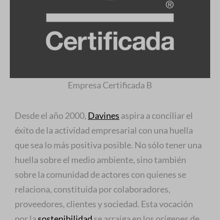
Empresa Certificada B
Desde el año 2000,
Davines
aspira a conciliar el
éxito de la actividad empresarial con una huella
que sea lo más positiva posible. No sólo tener una
huella sobre el medio ambiente, sino también
sobre la comunidad de actores con quienes se
relaciona, constituida por colaboradores,
proveedores, clientes y sociedad. Esta vocación
por la
sostenibilidad
se arraiga en los orígenes de