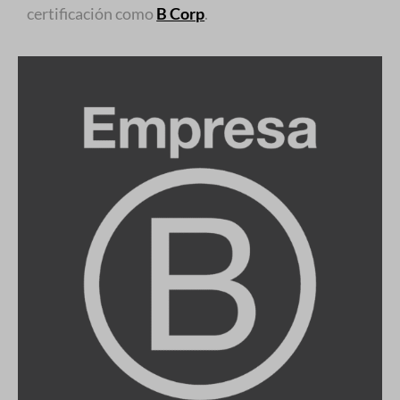
certificación como
B Corp
.