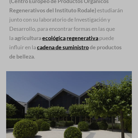
(Centro Europeo de Productos Orgánicos
Regenerativos del Instituto Rodale)
estudiarán
junto con su laboratorio de Investigación y
Desarrollo, para encontrar formas en las que
la
agricultura
ecológica
regenerativa
puede
influir en la
cadena de suministro
de productos
de belleza
.