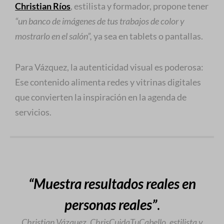
Christian Ríos
, estilista y formador, propone tener
“un banco de imágenes de tus trabajos de color y
mostrarlo en el salón”,
ya sea en tablets o pantallas.
Para Vázquez, la autenticidad visual es poderosa:
Ese contenido alimenta redes y vitrinas digitales
que convierten la inspiración en la agenda de
servicios.
“Muestra resultados reales en
personas reales”
.
Christian Vázquez, ChrisCuidaTuCabello, estilista y