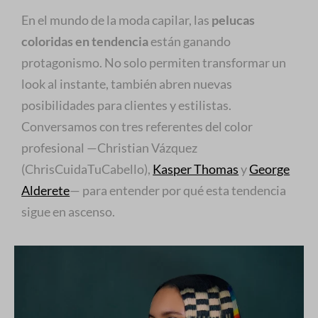
En el mundo de la moda capilar, las
pelucas
coloridas en tendencia
están ganando
protagonismo. No solo permiten transformar un
look al instante, también abren nuevas
posibilidades para clientes y estilistas.
Conversamos con tres referentes del color
profesional —Christian Vázquez
(ChrisCuidaTuCabello),
Kasper Thomas
y
George
Alderete
— para entender por qué esta tendencia
sigue en ascenso.