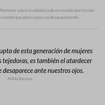
eflexionar sobre la sabiduría de un mundo que ha sido
 un mundo que poco a poco va desapareciendo.
upta de esta generación de mujeres
 tejedoras, es también el atardecer
 desaparece ante nuestros ojos.
ANNa barroca