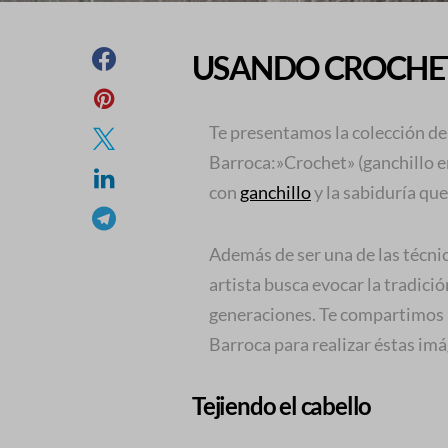
USANDO CROCHET
Te presentamos la colección de
Barroca:»Crochet» (ganchillo en 
con
ganchillo
y la sabiduría que
Además de ser una de las técnic
artista busca evocar la tradici
generaciones. Te compartimos 
Barroca para realizar éstas im
Tejiendo el cabello