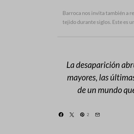
Barroca nos invita también a r
tejido durante siglos. Este es
La desaparición abr
mayores, las últimas
de un mundo que
2