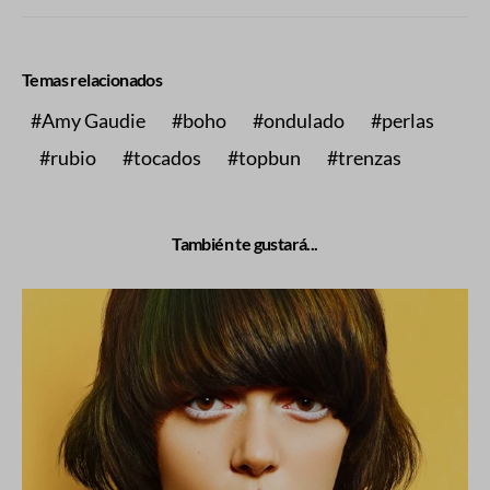
Temas relacionados
Amy Gaudie
boho
ondulado
perlas
rubio
tocados
topbun
trenzas
También te gustará...