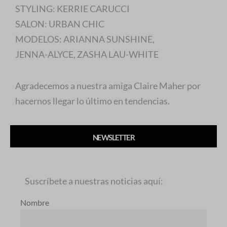
STYLING: KERRIE CARUCCI
SALON: URBAN CHIC
MODELOS: ARIANNA SUNSHINE,
JENNA-ALYCE, ZASHA LAU-WHITE
Agradecemos a nuestra amiga Claire Maher por
hacernos llegar lo último en tendencias.
NEWSLETTER
Suscríbete a nuestras noticias aquí:
Nombre