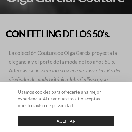
CON FEELING DE LOS 50’s.
La colección Couture de Olga García proyecta la
elegancia y el porte de la moda de los años 50’s.
Además, su
inspiración proviene de una colección del
diseñador de moda británico John Galliano, que
rememora la moda de los años cincuenta y combina su
Usamos cookies para ofrecerte una mejor
estética con sombreros de los años veinte.
experiencia. Al usar nuestro sitio aceptas
nuestro aviso de privacidad.
El amor por el teatro de Olga García y su admiración
2
ACEPTAR
por la femineidad juegan un papel central en sus
SHARE