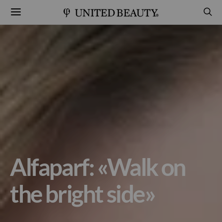
Alfaparf: «Walk on
the bright side»