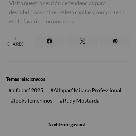
Visita nuestra sección de tendencias para
descubrir más sobre belleza capilar y comparte tu
estilo favorito con nosotros.
1
SHARES
Temas relacionados
alfaparf 2025
Alfaparf Milano Professional
looks femeninos
Rudy Mostarda
También te gustará...