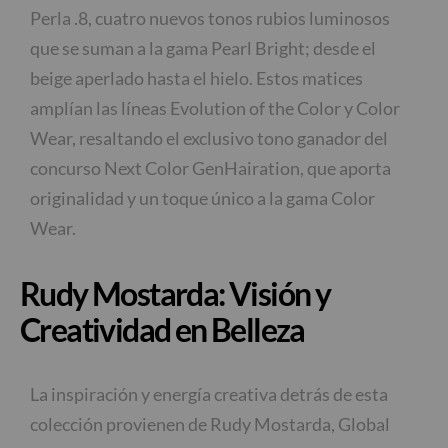
Perla .8, cuatro nuevos tonos rubios luminosos
que se suman a la gama Pearl Bright; desde el
beige aperlado hasta el hielo. Estos matices
amplían las líneas Evolution of the Color y Color
Wear, resaltando el exclusivo tono ganador del
concurso Next Color GenHairation, que aporta
originalidad y un toque único a la gama Color
Wear.
Rudy Mostarda: Visión y
Creatividad en Belleza
La inspiración y energía creativa detrás de esta
colección provienen de Rudy Mostarda, Global