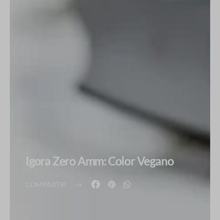
Igora Zero Amm: Color Vegano
COMPARTIR