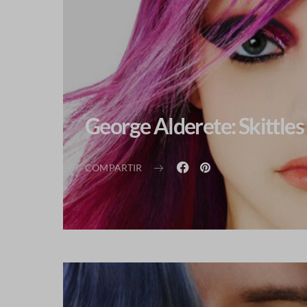
George Alderete: Skittles
COMPARTIR