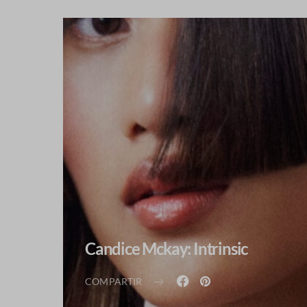
Candice Mckay: Intrinsic
COMPARTIR